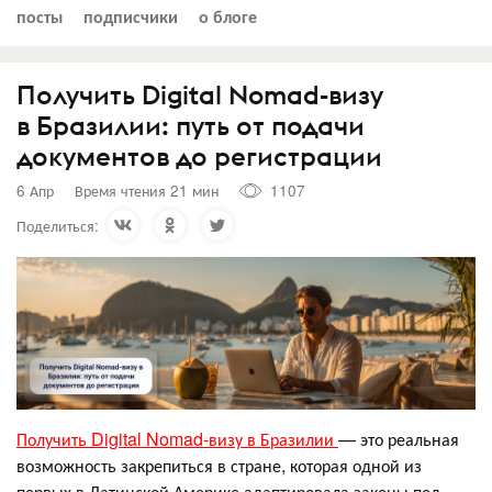
посты
подписчики
о блоге
Получить Digital Nomad-визу
в Бразилии: путь от подачи
документов до регистрации
6 Апр
Время чтения 21 мин
1107
Поделиться:
Получить Digital Nomad-визу в Бразилии
— это реальная
возможность закрепиться в стране, которая одной из
первых в Латинской Америке адаптировала законы под