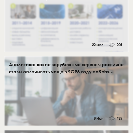
22 Июл
206
Аналитика: какие зарубежные сервисы россияне
стали оплачивать чаще в 2026 году по&nbs...
8 Июл
435