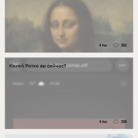
4 Авг
262
Какой Ротко вы сейчас?
4 Авг
258