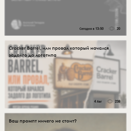
Сегодня в 13:50
20
Cracker Barrel, или провал который начался
задолго до логотипа
4 Авг
238
Ваш промпт ничего не стоит?