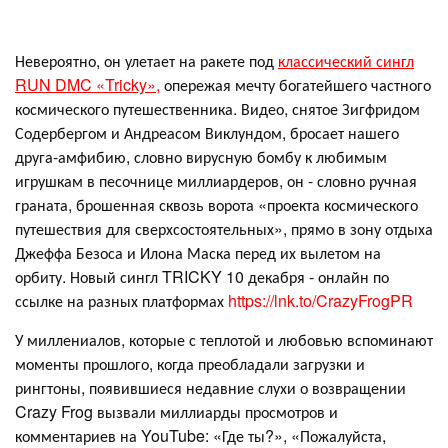
Невероятно, он улетает на ракете под
классический сингл
RUN DMC «Tricky»,
опережая мечту богатейшего частного
космического путешественника. Видео, снятое Зигфридом
Содербергом и Андреасом Виклундом, бросает нашего
друга-амфибию, словно вирусную бомбу к любимым
игрушкам в песочнице миллиардеров, он - словно ручная
граната, брошенная сквозь ворота «проекта космического
путешествия для сверхсостоятельных», прямо в зону отдыха
Джеффа Безоса и Илона Маска перед их вылетом на
орбиту. Новый сингл TRICKY 10 декабря - онлайн по
ссылке на разных платформах
https://lnk.to/CrazyFrogPR
У миллениалов, которые с теплотой и любовью вспоминают
моменты прошлого, когда преобладали загрузки и
рингтоны, появившиеся недавние слухи о возвращении
Crazy Frog вызвали миллиарды просмотров и
комментариев на YouTube: «Где ты?», «Пожалуйста,