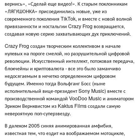
вернись», «Сделай еще видео!». К старым поклонникам
«ЛЯГУШОНКА» присоединились новые, уже из
современного поколения TikTok, и вместе с новой волной
привязанности и ностальгии Crazy Frog возвращается,
создавая новую серию захватывающих дух приключений.
Crazy Frog создан творческим коллективом в начале
нулевых на пороге смелой, но разрушительной цифровой
революции. Искусственный интеллект, потоковая передача,
блокчейны и криптовалюта - все это было заманчиво
недосягаемым в нечетко определенном цифровом
будущем. Именно тогда Вольфганг Босс (ныне
исполнительный вице-президент Sony Music) вместе с
производственной командой VooDoo Music и аниматором
Эриком Вернквистом из Kaktus Films создали самую
невероятную поп-суперзвезду.
В далеком 2005 синяя анимированная амфибия,
известная тем, что ездит на воображаемом мотоцикле,