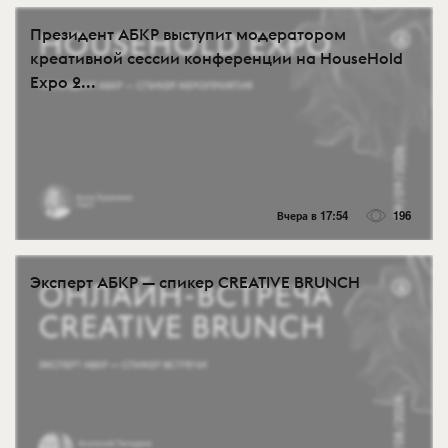
Президент АБКР выступит модератором
креативной сессии конференции на HouseHold
Expo 2...
Вчера в 17:54
196
Эксперт АБКР — спикер CREATIVE BRUNCH