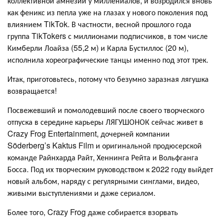
коллективной амнезии у миллениалов, и возродился вновь
как феникс из пепла уже на глазах у нового поколения под
влиянием TikTok. В частности, весной прошлого года
группа TikTokers с миллионами подписчиков, в том числе
Кимберли Лоайза (55,2 м) и Карла Бустиллос (20 м),
исполнила хореографические танцы именно под этот трек.
Итак, приготовьтесь, потому что безумно заразная лягушка
возвращается!
Посвежевший и помолодевший после своего творческого
отпуска в середине карьеры ЛЯГУШОНОК сейчас живет в
Crazy Frog Entertainment, дочерней компании
Söderberg’s Kaktus Film и оригинальной продюсерской
команде Райнхарда Райт, Хеннинга Рейта и Вольфганга
Босса. Под их творческим руководством к 2022 году выйдет
новый альбом, наряду с регулярными синглами, видео,
живыми выступлениями и даже сериалом.
Более того, Crazy Frog даже собирается взорвать