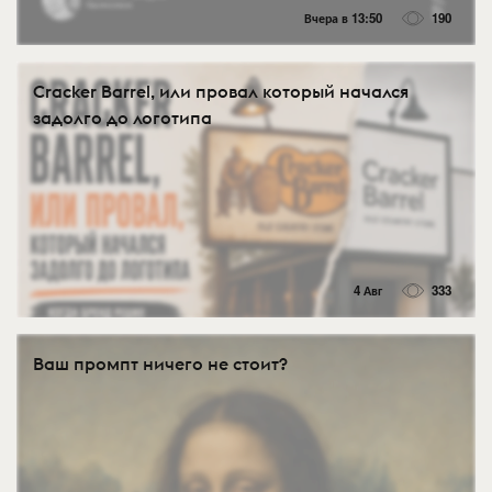
Вчера в 13:50
190
Cracker Barrel, или провал который начался
задолго до логотипа
4 Авг
333
Ваш промпт ничего не стоит?