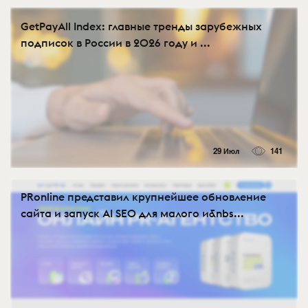
GetPayAll Index: главные тренды зарубежных
подписок в России в 2026 году и ...
29 Июл
141
PRonline представил крупнейшее обновление
сайта и запуск AI SEO для малого и&nbs...