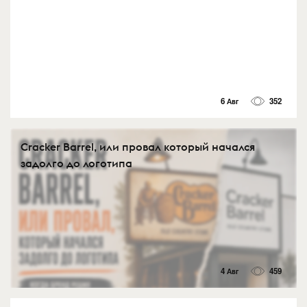
6 Авг
352
Cracker Barrel, или провал который начался
задолго до логотипа
4 Авг
459