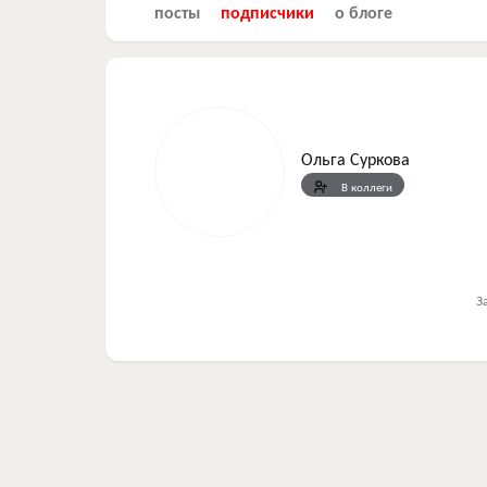
посты
подписчики
о блоге
Ольга Суркова
В коллеги
З