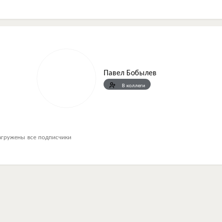
Павел Бобылев
В коллеги
агружены все подписчики