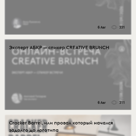
6 Авг
331
Эксперт АБКР — спикер CREATIVE BRUNCH
6 Авг
311
Cracker Barrel, или провал который начался
задолго до логотипа