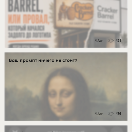
4 Авг
421
Ваш промпт ничего не стоит?
4 Авг
476