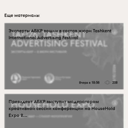
Еще материалы
Эксперты АБКР вошли в состав жюри Tashkent
International Advertising Festival
Вчера в 18:56
208
Президент АБКР выступит модератором
креативной сессии конференции на HouseHold
Expo 2...