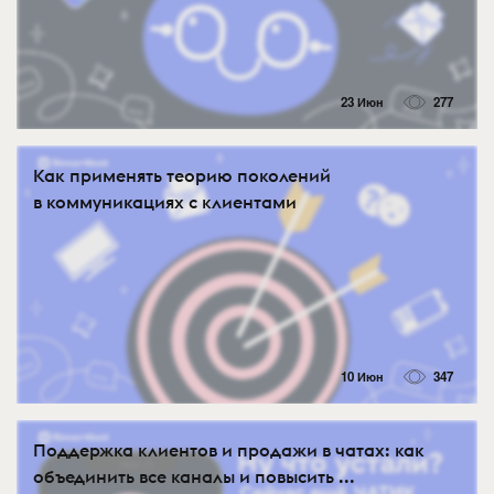
23 Июн
277
Как применять теорию поколений
в коммуникациях с клиентами
10 Июн
347
Поддержка клиентов и продажи в чатах: как
объединить все каналы и повысить ...