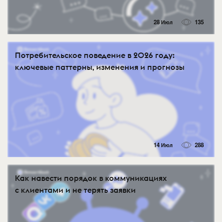
28 Июл
135
Потребительское поведение в 2026 году:
ключевые паттерны, изменения и прогнозы
14 Июл
288
Как навести порядок в коммуникациях
с клиентами и не терять заявки