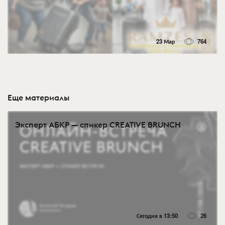
23 Мар
764
Еще материалы
Эксперт АБКР — спикер CREATIVE BRUNCH
Сегодня в 13:50
26