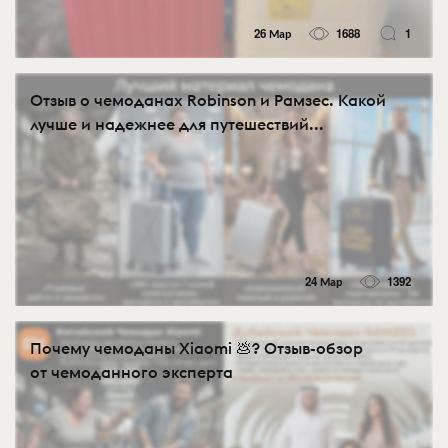
26 Мар
1688
1
Отзыв о чемоданах Robinson и Рамзес. Какой
лучше и надежнее для путешествий...
24 Мар
1392
Почему чемоданы Xiaomi 💩? Отзыв-обзор
от чемоданного эксперта