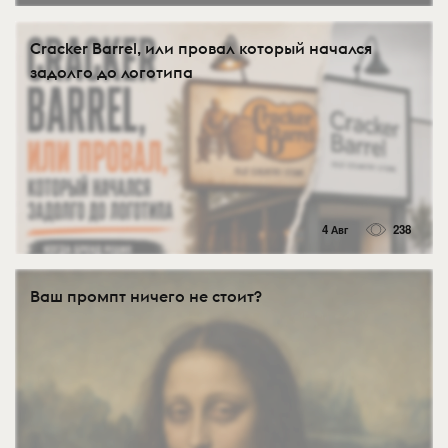
Cracker Barrel, или провал который начался
задолго до логотипа
4 Авг
238
Ваш промпт ничего не стоит?