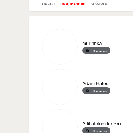
посты
подписчики
о блоге
murinnka
В коллеги
Adam Hales
В коллеги
AffiliateInsider Pro
В коллеги