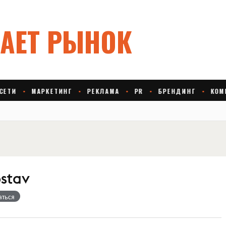
stav
аться