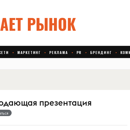
родающая презентация
аться