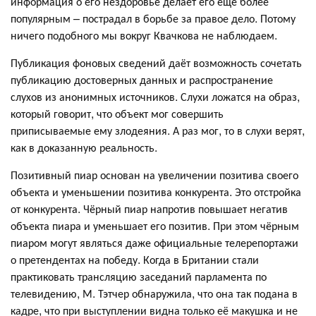
информация о его нездоровье делает его ещё более
популярным – пострадал в борьбе за правое дело. Потому
ничего подобного мы вокруг Квачкова не наблюдаем.
Публикация фоновых сведений даёт возможность сочетать
публикацию достоверных данных и распространение
слухов из анонимных источников. Слухи ложатся на образ,
который говорит, что объект мог совершить
приписываемые ему злодеяния. А раз мог, то в слухи верят,
как в доказанную реальность.
Позитивный пиар основан на увеличении позитива своего
объекта и уменьшении позитива конкурента. Это отстройка
от конкурента. Чёрный пиар напротив повышает негатив
объекта пиара и уменьшает его позитив. При этом чёрным
пиаром могут являться даже официальные телерепортажи
о претендентах на победу. Когда в Британии стали
практиковать трансляцию заседаний парламента по
телевидению, М. Тэтчер обнаружила, что она так подана в
кадре, что при выступлении видна только её макушка и не