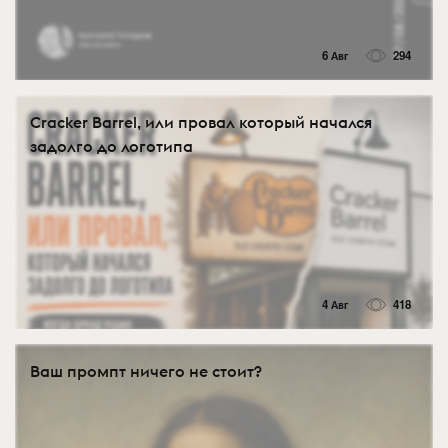
6 Авг
294
Cracker Barrel, или провал который начался
задолго до логотипа
4 Авг
418
Ваш промпт ничего не стоит?