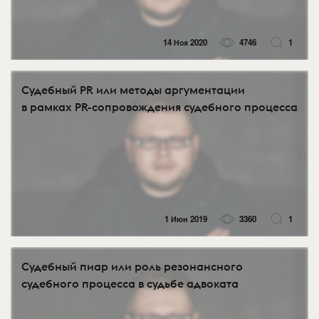
14 Ноя 2020
4746
1
Судебный PR или методы аргументации
в рамках PR-сопровождения судебного процесса
1 Июн 2019
3360
1
Судебный пиар или роль резонансного
судебного процесса в судьбе адвоката