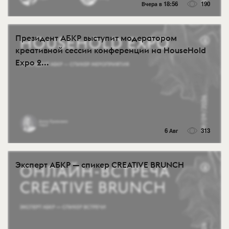
Вчера в 18:56
190
Президент АБКР выступит модератором
креативной сессии конференции на HouseHold
Expo 2...
6 Авг
313
Эксперт АБКР — спикер CREATIVE BRUNCH