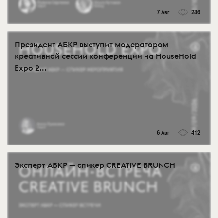
7 Авг
286
Президент АБКР выступит модератором
креативной сессии конференции на HouseHold
Expo 2...
6 Авг
412
Эксперт АБКР — спикер CREATIVE BRUNCH