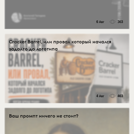
6 Авг
363
Cracker Barrel, или провал который начался
задолго до логотипа
4 Авг
463
Ваш промпт ничего не стоит?