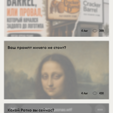
4 Авг
399
Ваш промпт ничего не стоит?
4 Авг
430
Какой Ротко вы сейчас?