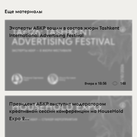
Еще материалы
Эксперты АБКР вошли в состав жюри Tashkent
International Advertising Festival
Вчера в 18:56
148
Президент АБКР выступит модератором
креативной сессии конференции на HouseHold
Expo 2...