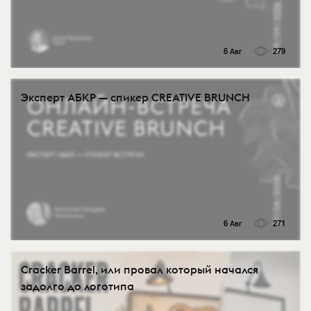
6 Авг
279
Эксперт АБКР — спикер CREATIVE BRUNCH
6 Авг
271
Cracker Barrel, или провал который начался
задолго до логотипа