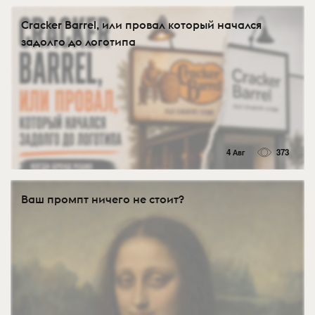
Cracker Barrel, или провал который начался
задолго до логотипа
4 Авг
373
Ваш промпт ничего не стоит?