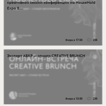
креативной сессии конференции на HouseHold
Expo 2...
Вчера в 17:54
236
Эксперт АБКР — спикер CREATIVE BRUNCH
Вчера в 13:50
230