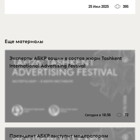
25 Июл 2025
395
Еще материалы
Эксперты АБКР вошли в состав жюри Tashkent
International Advertising Festival
Сегодня в 18:56
72
Президент АБКР выступит модератором