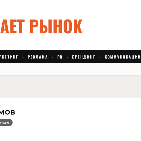
мов
аться