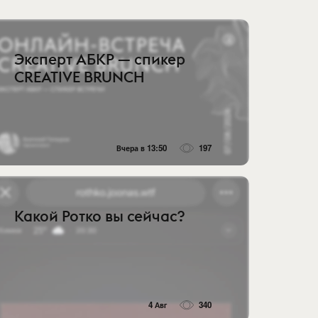
Эксперт АБКР — спикер
CREATIVE BRUNCH
Вчера в 13:50
197
Какой Ротко вы сейчас?
4 Авг
340