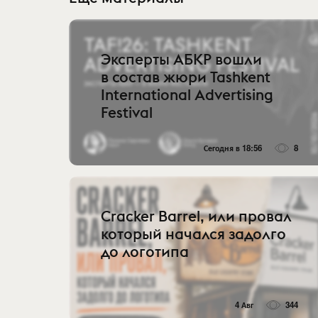
Эксперты АБКР вошли
в состав жюри Tashkent
International Advertising
Festival
Сегодня в 18:56
8
Cracker Barrel, или провал
который начался задолго
до логотипа
4 Авг
344