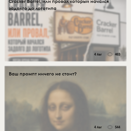
Cracker Barrel, или провал который начался
задолго до логотипа
4 Авг
463
Ваш промпт ничего не стоит?
4 Авг
544