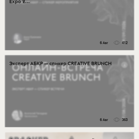
Expo 2...
6 Авг
412
Эксперт АБКР — спикер CREATIVE BRUNCH
6 Авг
363