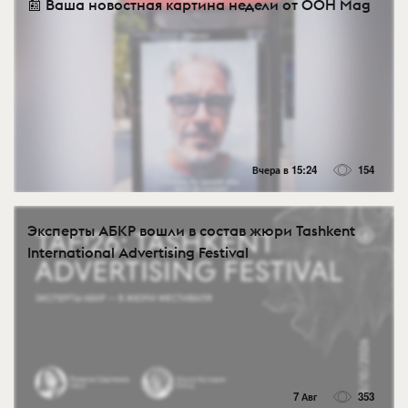
📰 Ваша новостная картина недели от OOH Mag
Вчера в 15:24
154
Эксперты АБКР вошли в состав жюри Tashkent
International Advertising Festival
7 Авг
353