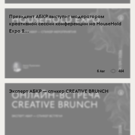
Президент АБКР выступит модератором
креативной сессии конференции на HouseHold
Expo 2...
6 Авг
484
Эксперт АБКР — спикер CREATIVE BRUNCH