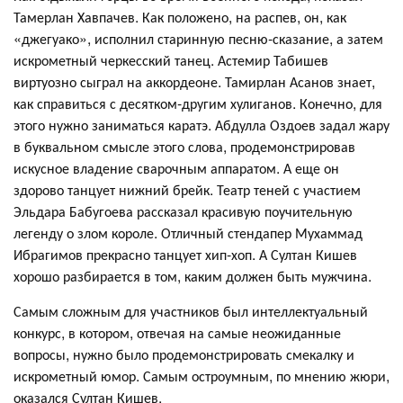
Тамерлан Хавпачев. Как положено, на распев, он, как
«джегуако», исполнил старинную песню-сказание, а затем
искрометный черкесский танец. Астемир Табишев
виртуозно сыграл на аккордеоне. Тамирлан Асанов знает,
как справиться с десятком-другим хулиганов. Конечно, для
этого нужно заниматься каратэ. Абдулла Оздоев задал жару
в буквальном смысле этого слова, продемонстрировав
искусное владение сварочным аппаратом. А еще он
здорово танцует нижний брейк. Театр теней с участием
Эльдара Бабугоева рассказал красивую поучительную
легенду о злом короле. Отличный стендапер Мухаммад
Ибрагимов прекрасно танцует хип-хоп. А Султан Кишев
хорошо разбирается в том, каким должен быть мужчина.
Самым сложным для участников был интеллектуальный
конкурс, в котором, отвечая на самые неожиданные
вопросы, нужно было продемонстрировать смекалку и
искрометный юмор. Самым остроумным, по мнению жюри,
оказался Султан Кишев.