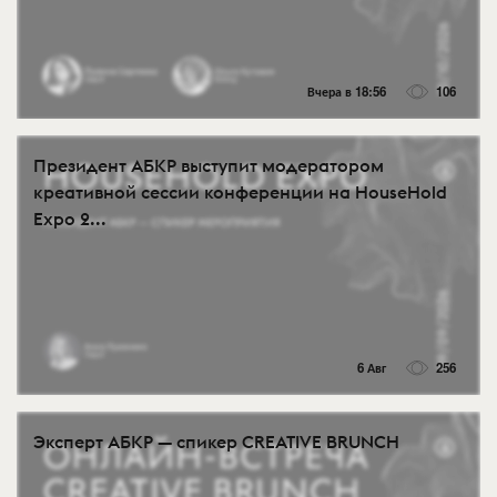
Вчера в 18:56
106
Президент АБКР выступит модератором
креативной сессии конференции на HouseHold
Expo 2...
6 Авг
256
Эксперт АБКР — спикер CREATIVE BRUNCH