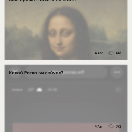
4 Авг
418
Какой Ротко вы сейчас?
4 Авг
372