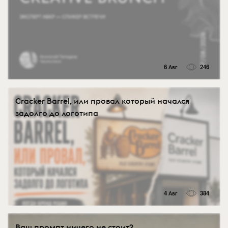
6 Авг
246
Cracker Barrel, или провал который начался
задолго до логотипа
4 Авг
384
Ваш промпт ничего не стоит?