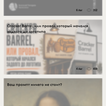
6 Авг
352
Cracker Barrel, или провал который начался
задолго до логотипа
4 Авг
459
Ваш промпт ничего не стоит?