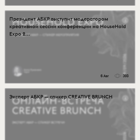
Президент АБКР выступит модератором
креативной сессии конференции на HouseHold
Expo 2...
6 Авг
393
Эксперт АБКР — спикер CREATIVE BRUNCH