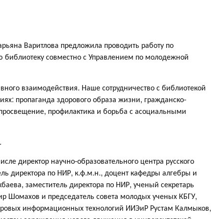
арьяна Варитлова предложила проводить работу по
ю библиотеку совместно с Управлением по молодежной
ивного взаимодействия. Наше сотрудничество с библиотекой
ях: пропаганда здорового образа жизни, гражданско-
 просвещение, профилактика и борьба с асоциальными
.
 числе директор научно-образовательного центра русского
ль директора по НИР, к.ф.м.н., доцент кафедры алгебры и
аева, заместитель директора по НИР, ученый секретарь
мир Шомахов и председатель совета молодых ученых КБГУ,
ифровых информационных технологий ИИЭиР Рустам Калмыков,