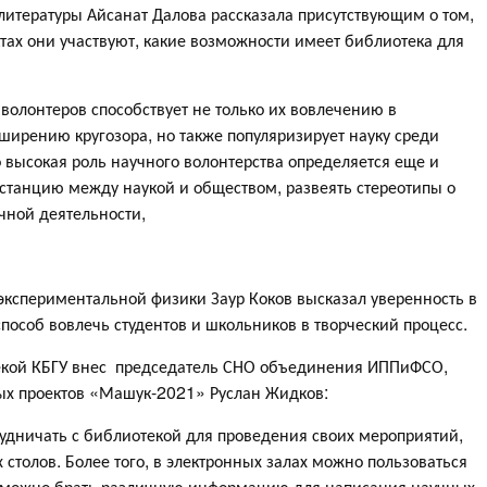
итературы Айсанат Далова рассказала присутствующим о том,
ктах они участвуют, какие возможности имеет библиотека для
волонтеров способствует не только их вовлечению в
ширению кругозора, но также популяризирует науку среди
 высокая роль научного волонтерства определяется еще и
танцию между наукой и обществом, развеять стереотипы о
чной деятельности,
 экспериментальной физики Заур Коков высказал уверенность в
способ вовлечь студентов и школьников в творческий процесс.
текой КБГУ внес председатель СНО объединения ИППиФСО,
ых проектов «Машук-2021» Руслан Жидков:
рудничать с библиотекой для проведения своих мероприятий,
столов. Более того, в электронных залах можно пользоваться
 можно брать различную информацию для написания научных