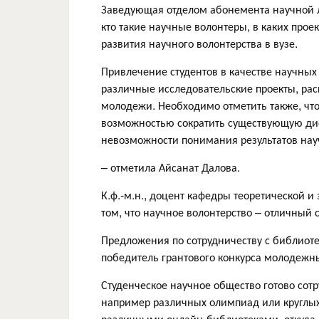
Заведующая отделом абонемента научной л
кто такие научные волонтеры, в каких прое
развития научного волонтерства в вузе.
Привлечение студентов в качестве научных 
различные исследовательские проекты, рас
молодежи. Необходимо отметить также, что
возможностью сократить существующую дис
невозможности понимания результатов нау
– отметила Айсанат Далова.
К.ф.-м.н., доцент кафедры теоретической и
том, что научное волонтерство – отличный 
Предложения по сотрудничеству с библио
победитель грантового конкурса молодежн
Студенческое научное общество готово сот
например различных олимпиад или круглых 
различными онлайн-библиотеками, откуда