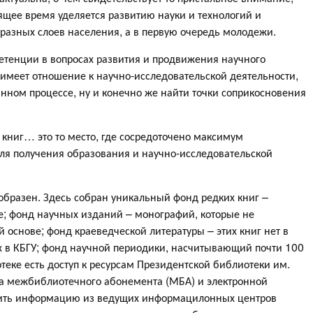
оящее время уделяется развитию науки и технологий и
 разных слоев населения, а в первую очередь молодежи.
етенции в вопросах развития и продвижения научного
о имеет отношение к научно-исследовательской деятельности,
анном процессе, ну и конечно же найти точки соприкосновения
 книг… это то место, где сосредоточено максимум
я получения образования и научно-исследовательской
образен. Здесь собран уникальный фонд редких книг –
е; фонд научных изданий – монографий, которые не
й основе; фонд краеведческой литературы – этих книг нет в
 в КБГУ; фонд научной периодики, насчитывающий почти 100
отеке есть доступ к ресурсам Президентской библиотеки им.
ема межбиблиотечного абонемента (МБА) и электронной
учить информацию из ведущих информацилонных центров