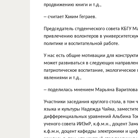
продвижению книги и т.д.,
– считает Хаким Геграев.
Председатель студенческого совета КБГУ М
привлечению волонтеров в университетску
политике и воспитательной работе.
У нас есть общие мотивации для конструкт
может развиваться в следующих направлени
патриотическое воспитание, экологическое
явлениями и т.д.,
– поделилась мнением Марьяна Варитлова
Участники заседания круглого стола, в том
языка и культуры Надежда Чайка, заместите
дифференциальных уравнений Альбина Токб
ученого совета ИИЭиР, к.ф.м.н., доцент За
к.ф.м.н, доцент кафедры электроники и ц