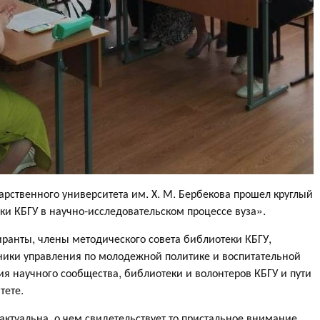
арственного университета им. Х. М. Бербекова прошел круглый
ки КБГУ в научно-исследовательском процессе вуза».
иранты, члены методического совета библиотеки КБГУ,
дники управления по молодежной политике и воспитательной
ия научного сообщества, библиотеки и волонтеров КБГУ и пути
тете.
актуальна, о чем свидетельствует то пристальное внимание,