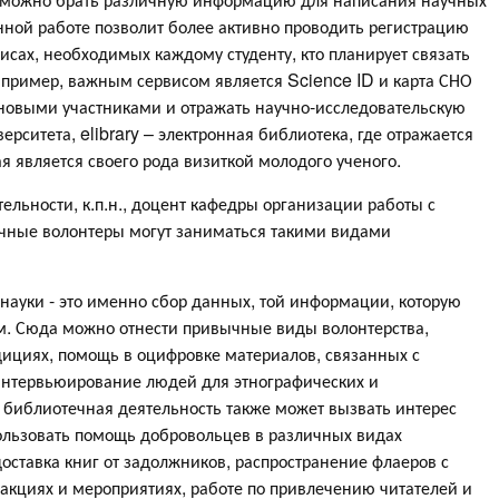
нной работе позволит более активно проводить регистрацию
исах, необходимых каждому студенту, кто планирует связать
апример, важным сервисом является Science ID и карта СНО
 новыми участниками и отражать научно-исследовательскую
ерситета, elibrary – электронная библиотека, где отражается
ая является своего рода визиткой молодого ученого.
ельности, к.п.н., доцент кафедры организации работы с
учные волонтеры могут заниматься такими видами
науки - это именно сбор данных, той информации, которую
м. Сюда можно отнести привычные виды волонтерства,
дициях, помощь в оцифровке материалов, связанных с
интервьюирование людей для этнографических и
 библиотечная деятельность также может вызвать интерес
пользовать помощь добровольцев в различных видах
оставка книг от задолжников, распространение флаеров с
акциях и мероприятиях, работе по привлечению читателей и