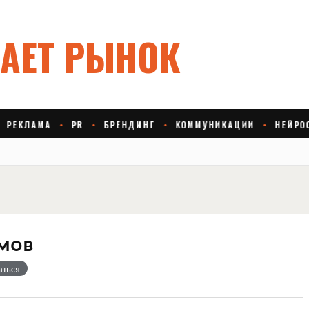
мов
аться