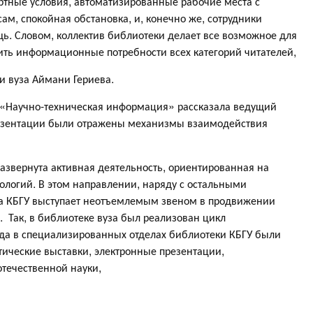
ртные условия, автоматизированные рабочие места с
ам, спокойная обстановка, и, конечно же, сотрудники
щь. Словом, коллектив библиотеки делает все возможное для
ить информационные потребности всех категорий читателей,
и вуза Аймани Гериева.
 «Научно-техническая информация» рассказала ведущий
резентации были отражены механизмы взаимодействия
азвернута активная деятельность, ориентированная на
ологий. В этом направлении, наряду с остальными
ка КБГУ выступает неотъемлемым звеном в продвижении
. Так, в библиотеке вуза был реализован цикл
ода в специализированных отделах библиотеки КБГУ были
тические выставки, электронные презентации,
течественной науки,