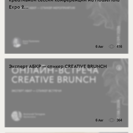
Expo 2...
6 Авг
416
Эксперт АБКР — спикер CREATIVE BRUNCH
6 Авг
364