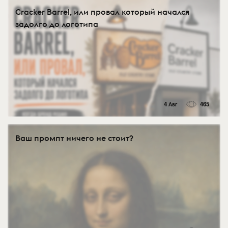
Cracker Barrel, или провал который начался
задолго до логотипа
4 Авг
465
Ваш промпт ничего не стоит?