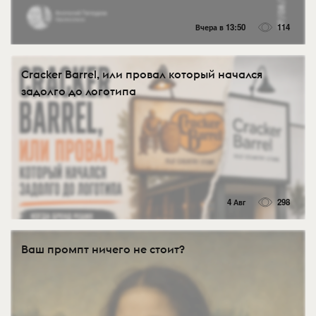
Вчера в 13:50
114
Cracker Barrel, или провал который начался
задолго до логотипа
4 Авг
298
Ваш промпт ничего не стоит?