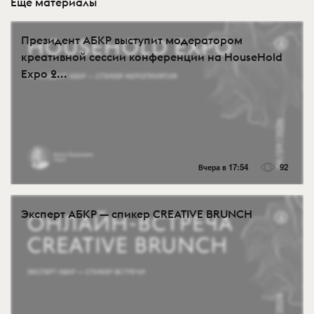
Еще материалы
Президент АБКР выступит модератором
креативной сессии конференции на HouseHold
Expo 2...
Вчера в 17:54
92
Эксперт АБКР — спикер CREATIVE BRUNCH