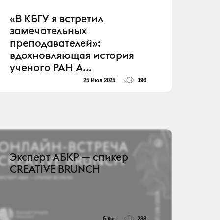
«В КБГУ я встретил
замечательных
преподавателей»:
вдохновляющая история
ученого РАН А...
25 Июл 2025
396
Эксперт АБКР — спикер
CREATIVE BRUNCH
6 Авг
288