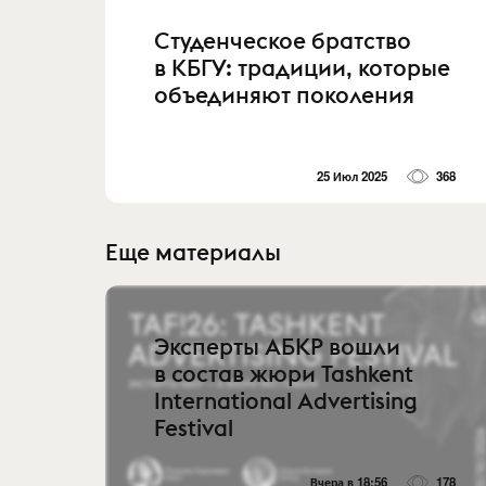
Студенческое братство
в КБГУ: традиции, которые
объединяют поколения
25 Июл 2025
368
Еще материалы
Эксперты АБКР вошли
в состав жюри Tashkent
International Advertising
Festival
Вчера в 18:56
178