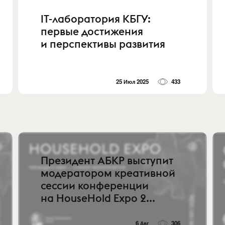
IT-лаборатория КБГУ:
первые достижения
и перспективы развития
25 Июл 2025
433
Президент АБКР выступит
модератором креативной
сессии конференции
на HouseHold Expo 2...
6 Авг
306