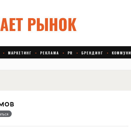
мов
аться