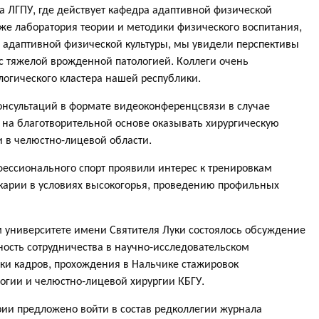
та ЛГПУ, где действует кафедра адаптивной физической
кже лаборатория теории и методики физического воспитания,
 адаптивной физической культуры, мы увидели перспективы
с тяжелой врожденной патологией. Коллеги очень
огического кластера нашей республики.
онсультаций в формате видеоконференцсвязи в случае
 на благотворительной основе оказывать хирургическую
 в челюстно-лицевой области.
ессионального спорт проявили интерес к тренировкам
карии в условиях высокогорья, проведению профильных
 университете имени Святителя Луки состоялось обсуждение
ость сотрудничества в научно-исследовательском
вки кадров, прохождения в Нальчике стажировок
логии и челюстно-лицевой хирургии КБГУ.
ии предложено войти в состав редколлегии журнала