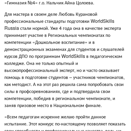
«Гимназия №4» г.о. Нальчик Айна Цолоева.
Для мастера в своем деле Любовь Курановой
профессиональные стандарты подготовки WorldSkills
Russia стали нормой. Уже 4 года она в качестве эксперта
принимает участие в Региональных чемпионатах по
компетенции «Дошкольное воспитание» и в
демонстрационных экзаменах для студентов и слушателей
курсов ДПО по программам WorldSkills в педагогическом
колледже. Она не только опытный и
высокопрофессиональный эксперт, но и часто оказывает
помощь в подготовке студентов – участников чемпионатов,
как методист. А на этот раз решила сама попробовать свои
силы в профсоревнованиях, где и подтвердила свои
компетенции, победив в региональном чемпионате, и
заняв призовое место в Национальном финале.
«Всем педагогам искренне желаю пройти данное
испытание. Этот конкурс по-настоящему позволяет показать
свои способности и профессиональные качества, ведь ни