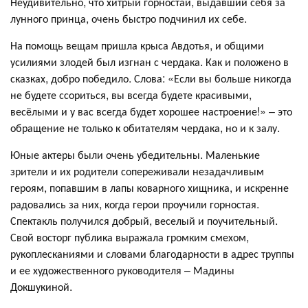
Неудивительно, что хитрый горностай, выдавший себя за
лунного принца, очень быстро подчинил их себе.
На помощь вещам пришла крыса Авдотья, и общими
усилиями злодей был изгнан с чердака. Как и положено в
сказках, добро победило. Слова: «Если вы больше никогда
не будете ссориться, вы всегда будете красивыми,
весёлыми и у вас всегда будет хорошее настроение!» – это
обращение не только к обитателям чердака, но и к залу.
Юные актеры были очень убедительны. Маленькие
зрители и их родители сопереживали незадачливым
героям, попавшим в лапы коварного хищника, и искренне
радовались за них, когда герои проучили горностая.
Спектакль получился добрый, веселый и поучительный.
Свой восторг публика выражала громким смехом,
рукоплесканиями и словами благодарности в адрес труппы
и ее художественного руководителя – Мадины
Докшукиной.