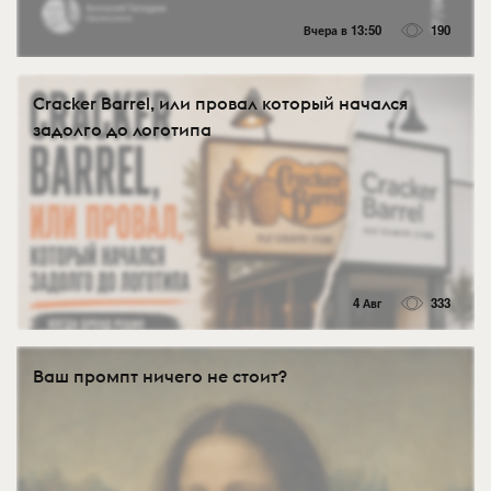
Вчера в 13:50
190
Cracker Barrel, или провал который начался
задолго до логотипа
4 Авг
333
Ваш промпт ничего не стоит?