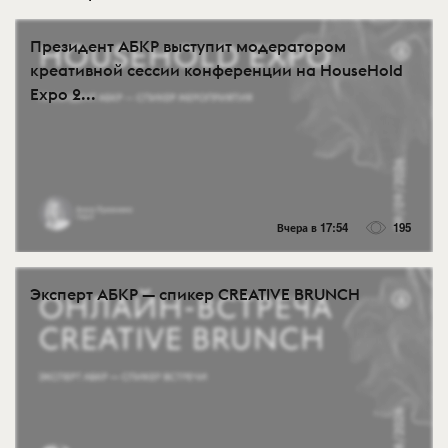
Президент АБКР выступит модератором
креативной сессии конференции на HouseHold
Expo 2...
Вчера в 17:54
195
Эксперт АБКР — спикер CREATIVE BRUNCH