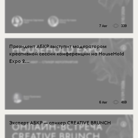
7 Авг
339
Президент АБКР выступит модератором
креативной сессии конференции на HouseHold
Expo 2...
6 Авг
469
Эксперт АБКР — спикер CREATIVE BRUNCH