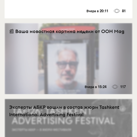
Вчера в 20:11
81
📰 Ваша новостная картина недели от OOH Mag
Вчера в 15:24
117
Эксперты АБКР вошли в состав жюри Tashkent
International Advertising Festival