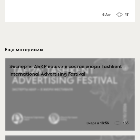
6 Авг
47
Еще материалы
Эксперты АБКР вошли в состав жюри Tashkent
International Advertising Festival
Вчера в 18:56
165