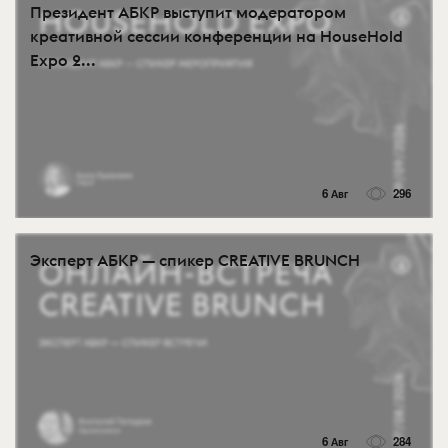
Президент АБКР выступит модератором
креативной сессии конференции на HouseHold
Expo 2...
6 Авг
296
Эксперт АБКР — спикер CREATIVE BRUNCH
6 Авг
284