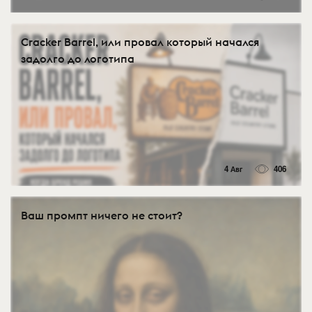
Cracker Barrel, или провал который начался
задолго до логотипа
4 Авг
406
Ваш промпт ничего не стоит?