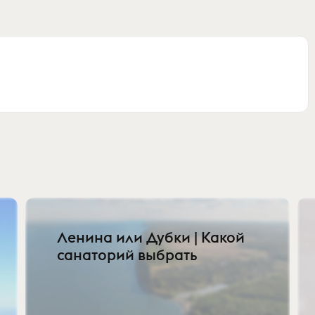
Ленина или Дубки | Какой
санаторий выбрать