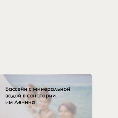
Бассейн с минеральной
водой в санатории
им Ленина