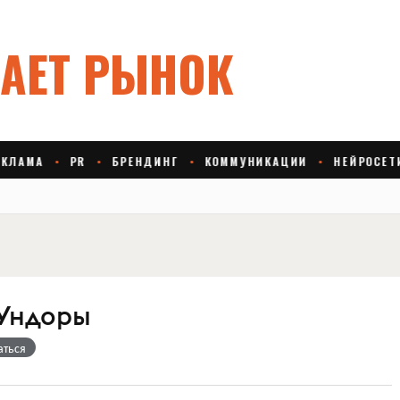
Ундоры
аться