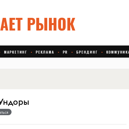
Ундоры
аться