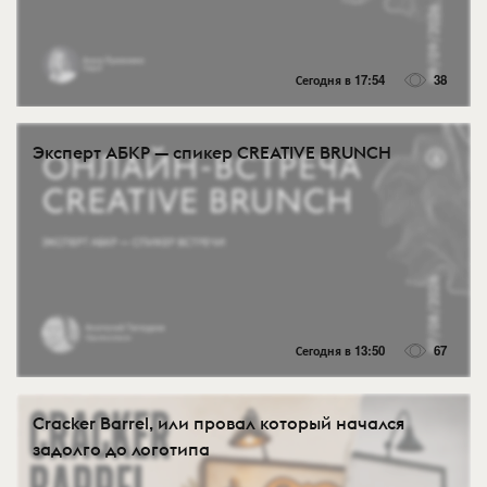
Сегодня в 17:54
38
Эксперт АБКР — спикер CREATIVE BRUNCH
Сегодня в 13:50
67
Cracker Barrel, или провал который начался
задолго до логотипа