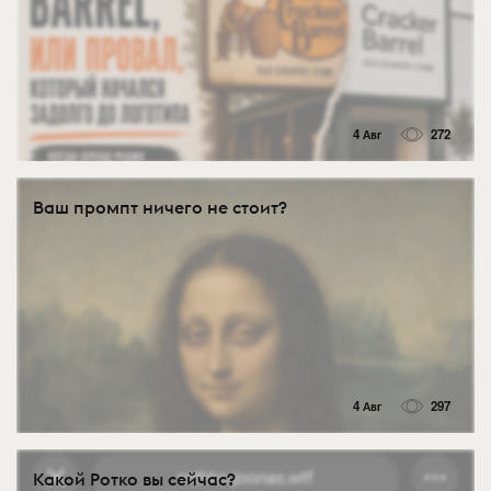
4 Авг
272
Ваш промпт ничего не стоит?
4 Авг
297
Какой Ротко вы сейчас?