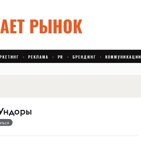
Ундоры
аться