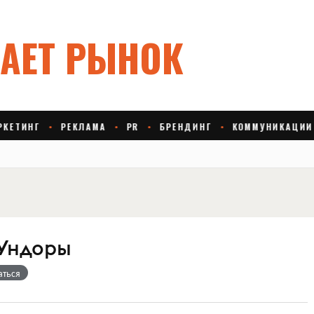
Ундоры
аться