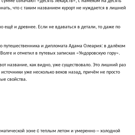
в сумме означают «десять лекарств», с намёком на десять
нать, что с таким названием курорт не нуждается в лишней
о ещё и древнее. Если не вдаваться в детали, то даже по
го путешественника и дипломата Адама Олеария: в далёком
 Волге и отметил в путевых записках «Ундоровскую гору».
вот название, как видно, уже существовало. Это лишний раз
 источники уже несколько веков назад, причём не просто
ые свойства.
иматической зоне c теплым летом и умеренно – холодной