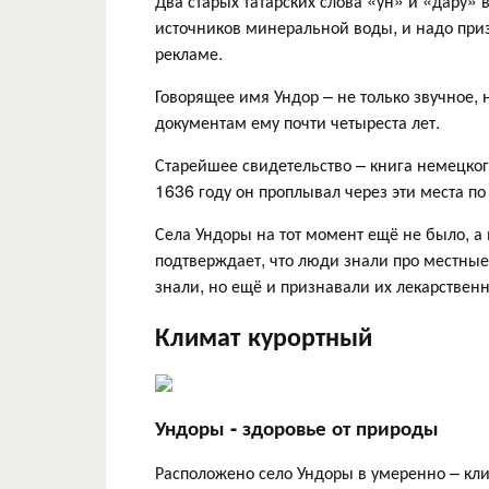
Два старых татарских слова «ун» и «дару» 
источников минеральной воды, и надо приз
рекламе.
Говорящее имя Ундор – не только звучное, н
документам ему почти четыреста лет.
Старейшее свидетельство – книга немецко
1636 году он проплывал через эти места по
Села Ундоры на тот момент ещё не было, а 
подтверждает, что люди знали про местные
знали, но ещё и признавали их лекарственн
Климат курортный
Ундоры - здоровье от природы
Расположено село Ундоры в умеренно – кл