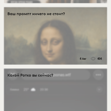
Ваш промпт ничего не стоит?
4 Авг
404
Какой Ротко вы сейчас?