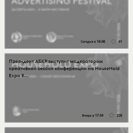
Сегодня в 18:56
61
Президент АБКР выступит модератором
креативной сессии конференции на HouseHold
Expo 2...
Вчера в 17:54
228