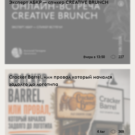
Эксперт АБКР — спикер CREATIVE BRUNCH
Вчера в 13:50
227
Cracker Barrel, или провал который начался
задолго до логотипа
4 Авг
369