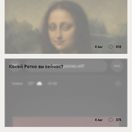
4 Авг
418
Какой Ротко вы сейчас?
4 Авг
374