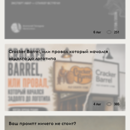
6 Авг
251
Cracker Barrel, или провал который начался
задолго до логотипа
4 Авг
385
Ваш промпт ничего не стоит?