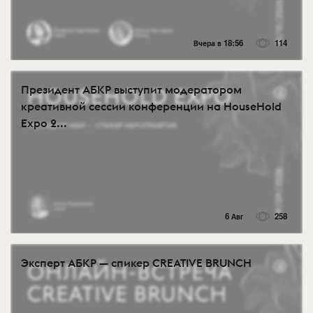
Вчера в 18:56
114
Президент АБКР выступит модератором
креативной сессии конференции на HouseHold
Expo 2...
6 Авг
258
Эксперт АБКР — спикер CREATIVE BRUNCH