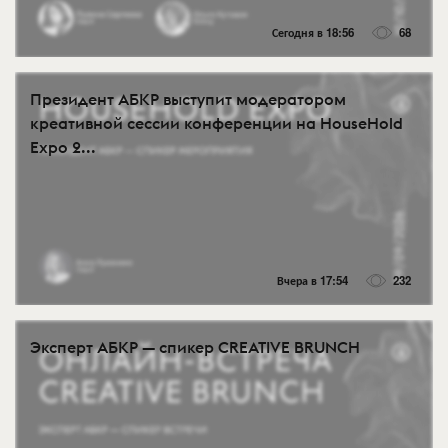
Сегодня в 18:56
68
Президент АБКР выступит модератором
креативной сессии конференции на HouseHold
Expo 2...
Вчера в 17:54
232
Эксперт АБКР — спикер CREATIVE BRUNCH