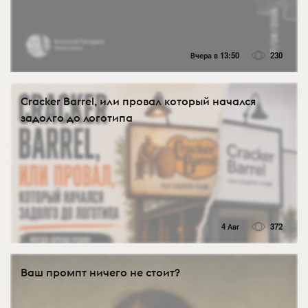
Вчера в 13:50
230
Cracker Barrel, или провал который начался
задолго до логотипа
4 Авг
372
Ваш промпт ничего не стоит?