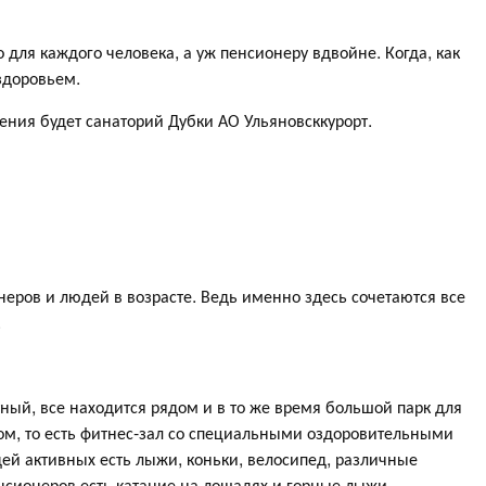
для каждого человека, а уж пенсионеру вдвойне. Когда, как
здоровьем.
ния будет санаторий Дубки АО Ульяновсккурорт.
неров и людей в возрасте. Ведь именно здесь сочетаются все
.
ный, все находится рядом и в то же время большой парк для
том, то есть фитнес-зал со специальными оздоровительными
й активных есть лыжи, коньки, велосипед, различные
нсионеров есть катание на лошадях и горные лыжи.