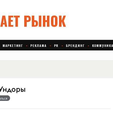
Ундоры
аться