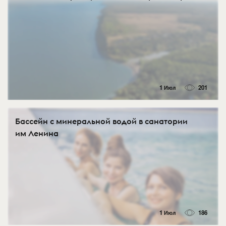
1 Июл
201
Бассейн с минеральной водой в санатории
им Ленина
1 Июл
186