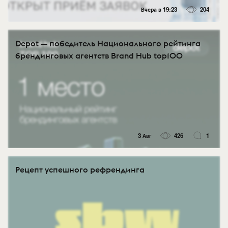
Вчера в 19:23
204
Depot — победитель Национального рейтинга
брендинговых агентств Brand Hub top100
3 Авг
426
1
Рецепт успешного рефрендинга