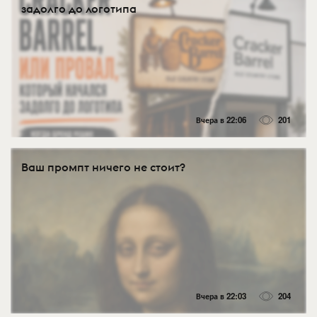
задолго до логотипа
Вчера в 22:06
201
Ваш промпт ничего не стоит?
Вчера в 22:03
204