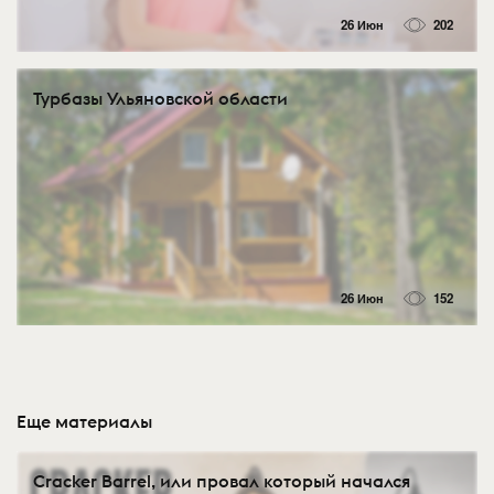
26 Июн
202
Турбазы Ульяновской области
26 Июн
152
Еще материалы
Cracker Barrel, или провал который начался