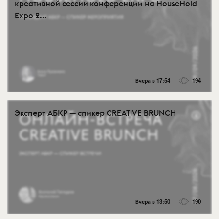
креативной сессии конференции на HouseHold
Expo 2...
Вчера в 17:54
194
Эксперт АБКР — спикер CREATIVE BRUNCH
Вчера в 13:50
190