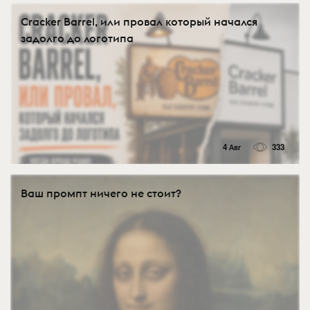
Cracker Barrel, или провал который начался
задолго до логотипа
4 Авг
333
Ваш промпт ничего не стоит?