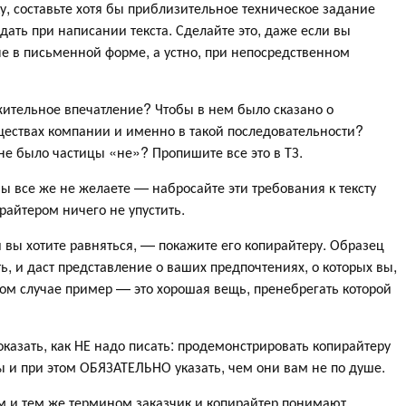
ку, составьте хотя бы приблизительное техническое задание
дать при написании текста. Сделайте это, даже если вы
е в письменной форме, а устно, при непосредственном
ожительное впечатление? Чтобы в нем было сказано о
ществах компании и именно в такой последовательности?
не было частицы «не»? Пропишите все это в ТЗ.
вы все же не желаете — набросайте эти требования к тексту
райтером ничего не упустить.
ый вы хотите равняться, — покажите его копирайтеру. Образец
ть, и даст представление о ваших предпочтениях, о которых вы,
ом случае пример — это хорошая вещь, пренебрегать которой
оказать, как НЕ надо писать: продемонстрировать копирайтеру
 и при этом ОБЯЗАТЕЛЬНО указать, чем они вам не по душе.
ним и тем же термином заказчик и копирайтер понимают