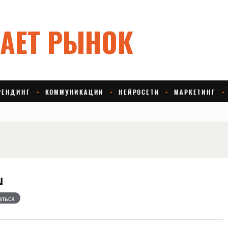
u
аться