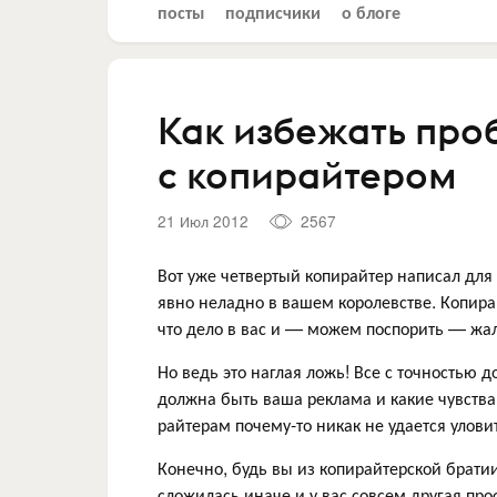
посты
подписчики
о блоге
Как избежать про
с копирайтером
21 Июл 2012
2567
Вот уже четвертый копирайтер написал для 
явно неладно в вашем королевстве. Копирай
что дело в вас и — можем поспорить — жалу
Но ведь это наглая ложь! Все с точностью д
должна быть ваша реклама и какие чувства
райтерам почему-то никак не удается улови
Конечно, будь вы из копирайтерской брати
сложилась иначе и у вас совсем другая пр