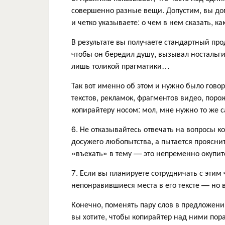
совершенно разные вещи. Допустим, вы дог
и четко указываете: о чем в нем сказать, к
В результате вы получаете стандартный про
чтобы он бередил душу, вызывал носталь
лишь толикой прагматики…
Так вот именно об этом и нужно было гово
текстов, рекламок, фрагментов видео, пор
копирайтеру носом: мол, мне нужно то же са
6. Не отказывайтесь отвечать на вопросы к
досужего любопытства, а пытается прояснит
«въехать» в тему — это непременно окупит
7. Если вы планируете сотрудничать с этим
непонравившиеся места в его тексте — но 
Конечно, поменять пару слов в предложени
вы хотите, чтобы копирайтер над ними по