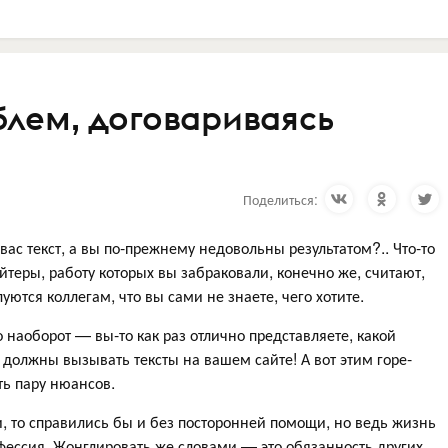
блем, договариваясь
Поделиться:
вас текст, а вы по-прежнему недовольны результатом?.. Что-то
теры, работу которых вы забраковали, конечно же, считают,
ются коллегам, что вы сами не знаете, чего хотите.
о наоборот — вы-то как раз отлично представляете, какой
 должны вызывать тексты на вашем сайте! А вот этим горе-
ть пару нюансов.
и, то справились бы и без посторонней помощи, но ведь жизнь
офессия. Жонглировать же словами — это обязанность других