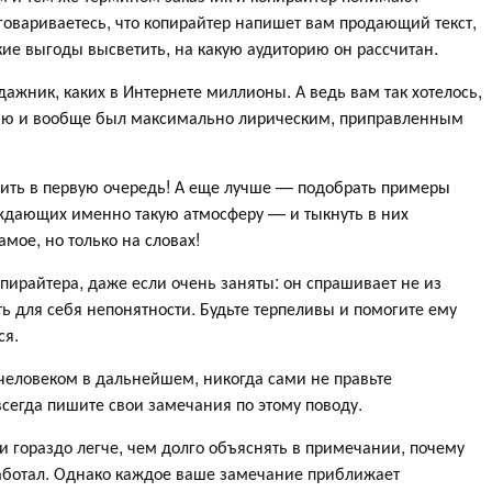
овариваетесь, что копирайтер напишет вам продающий текст,
акие выгоды высветить, на какую аудиторию он рассчитан.
дажник, каких в Интернете миллионы. А ведь вам так хотелось,
гию и вообще был максимально лирическим, приправленным
рить в первую очередь! А еще лучше — подобрать примеры
ождающих именно такую атмосферу — и тыкнуть в них
мое, но только на словах!
опирайтера, даже если очень заняты: он спрашивает не из
ь для себя непонятности. Будьте терпеливы и помогите ему
ся.
 человеком в дальнейшем, никогда сами не правьте
всегда пишите свои замечания по этому поводу.
и гораздо легче, чем долго объяснять в примечании, почему
работал. Однако каждое ваше замечание приближает