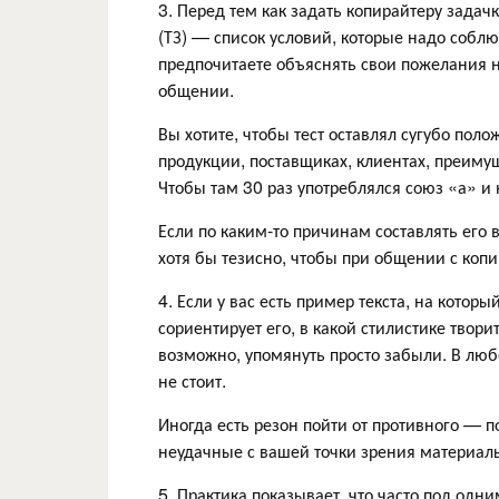
3. Перед тем как задать копирайтеру задач
(ТЗ) — список условий, которые надо соблю
предпочитаете объяснять свои пожелания н
общении.
Вы хотите, чтобы тест оставлял сугубо пол
продукции, поставщиках, клиентах, преиму
Чтобы там 30 раз употреблялся союз «а» и 
Если по каким-то причинам составлять его 
хотя бы тезисно, чтобы при общении с копи
4. Если у вас есть пример текста, на котор
сориентирует его, в какой стилистике твори
возможно, упомянуть просто забыли. В люб
не стоит.
Иногда есть резон пойти от противного — п
неудачные с вашей точки зрения материалы
5. Практика показывает, что часто под од