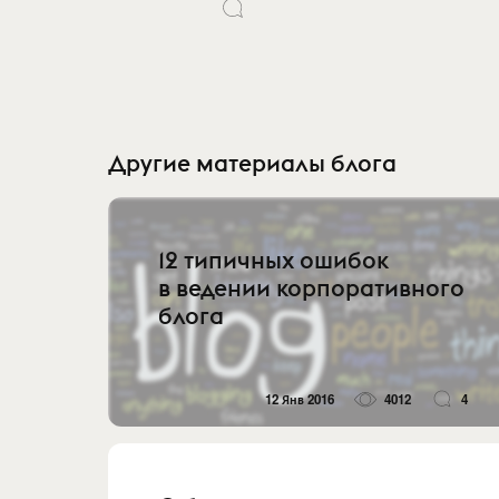
Другие материалы блога
12 типичных ошибок
в ведении корпоративного
блога
12 Янв 2016
4012
4