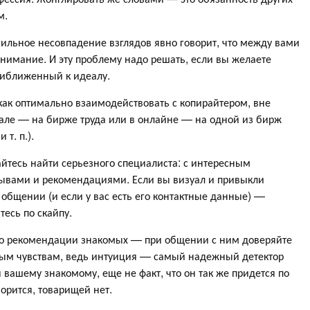
м.
абильное несовпадение взглядов явно говорит, что между вами
нимание. И эту проблему надо решать, если вы желаете
приближенный к идеалу.
как оптимально взаимодействовать с копирайтером, вне
реале — на бирже труда или в онлайне — на одной из бирж
 т. п.).
айтесь найти серьезного специалиста: с интересным
зывами и рекомендациями. Если вы визуал и привыкли
общении (и если у вас есть его контактные данные) —
тесь по скайпу.
 по рекомендации знакомых — при общении с ним доверяйте
ным чувствам, ведь интуиция — самый надежный детектор
 вашему знакомому, еще не факт, что он так же придется по
ворится, товарищей нет.