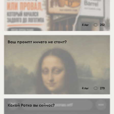
4 Авг
252
Ваш промпт ничего не стоит?
4 Авг
279
Какой Ротко вы сейчас?