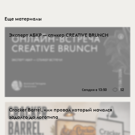
Еще материалы
Эксперт АБКР — спикер CREATIVE BRUNCH
Сегодня в 13:50
52
Cracker Barrel, или провал который начался
задолго до логотипа