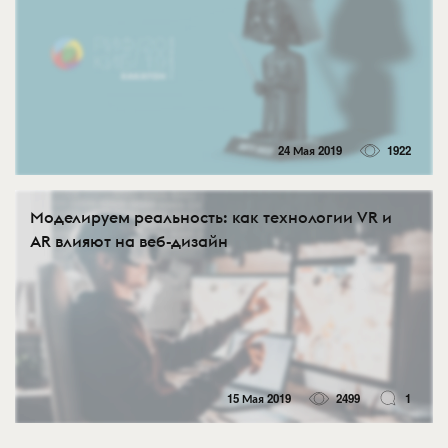
24 Мая 2019
1922
Моделируем реальность: как технологии VR и
AR влияют на веб-дизайн
15 Мая 2019
2499
1