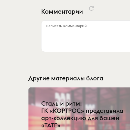
Комментарии
Написать комментарий...
Другие материалы блога
Сталь и ритм:
ГК «КОРТРОС» представила
арт-коллекцию для башен
«TATE»