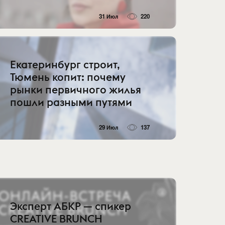
31 Июл
220
Екатеринбург строит,
Тюмень копит: почему
рынки первичного жилья
пошли разными путями
29 Июл
137
Эксперт АБКР — спикер
CREATIVE BRUNCH