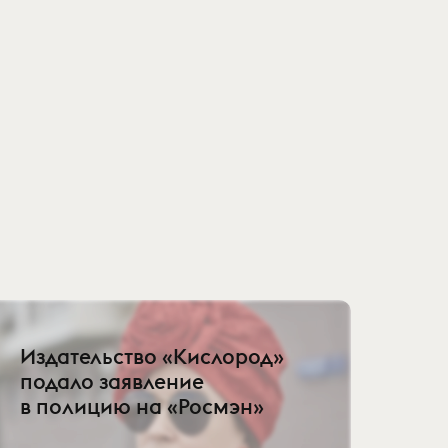
Издательство «Кислород»
подало заявление
в полицию на «Росмэн»