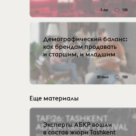
5 Авг
126
Демографический баланс:
как брендам продавать
и старшим, и младшим
30 Июл
150
Еще материалы
Эксперты АБКР вошли
в состав жюри Tashkent