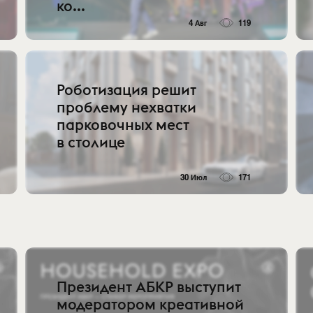
ко...
4 Авг
119
Роботизация решит
проблему нехватки
парковочных мест
в столице
30 Июл
171
Президент АБКР выступит
модератором креативной