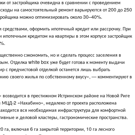
лки от застройщика очевидна в сравнении с проведением
асходы на самостоятельный ремонт варьируются от 200 до 250
астройщика можно оптимизировать около 30–40%.
 средствами, оформить ипотечный кредит или рассрочку. При
 ипотечным кредитом на квартиры в этом корпусе застройщик
7%.
щественно сэкономить, но и сделать процесс заселения в
ым. Отделка white box уже будет готова к моменту выдачи
тир с предчистовой отделкой останется лишь выбрать
ению своего жилья по собственному вкусу», — комментируют в
» возводится в престижном Истринском районе на Новой Риге
и МЦД-2 «Нахабино», недалеко от проекта расположена
находится вся необходимая инфраструктура для комфортной
ивные и деловой кластеры, гастрономические пространства.
0 га, включая 6 га закрытой территории, 10 га лесного