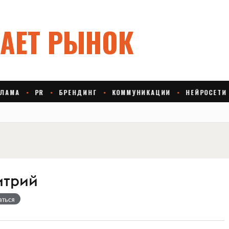
итрий
аться