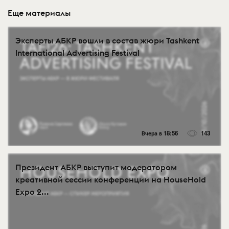
Еще материалы
Эксперты АБКР вошли в состав жюри Tashkent
International Advertising Festival
Вчера в 18:56
143
Президент АБКР выступит модератором
креативной сессии конференции на HouseHold
Expo 2...