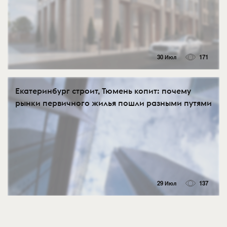
30 Июл
171
Екатеринбург строит, Тюмень копит: почему
рынки первичного жилья пошли разными путями
29 Июл
137