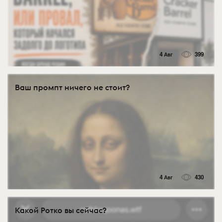
4 Авг
399
Ваш промпт ничего не стоит?
4 Авг
430
Какой Ротко вы сейчас?