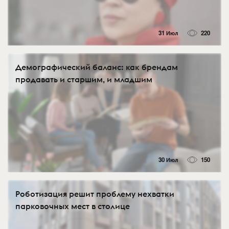
31 Июл
220
Демографический баланс: как брендам
продавать и старшим, и младшим
30 Июл
150
Роботизация решит проблему нехватки
парковочных мест в столице