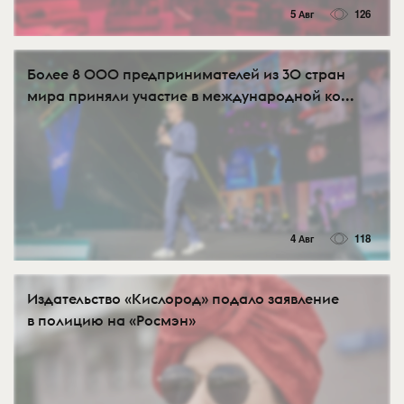
5 Авг
126
Более 8 000 предпринимателей из 30 стран
мира приняли участие в международной ко...
4 Авг
118
Издательство «Кислород» подало заявление
в полицию на «Росмэн»