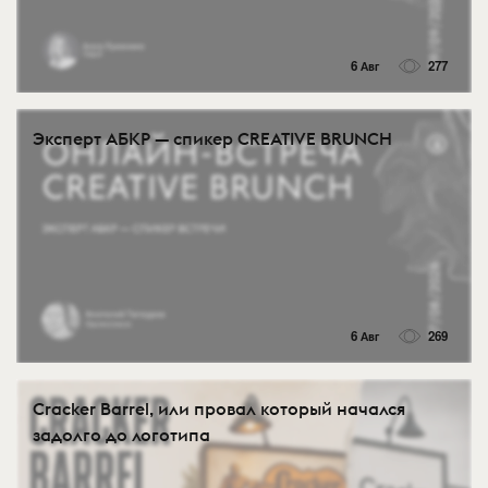
6 Авг
277
Эксперт АБКР — спикер CREATIVE BRUNCH
6 Авг
269
Cracker Barrel, или провал который начался
задолго до логотипа