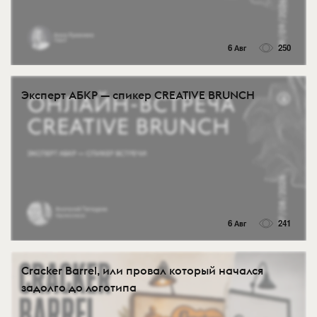
6 Авг
250
Эксперт АБКР — спикер CREATIVE BRUNCH
6 Авг
241
Cracker Barrel, или провал который начался
задолго до логотипа