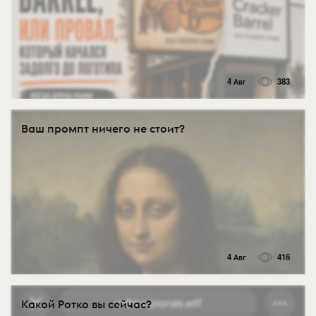
4 Авг
383
Ваш промпт ничего не стоит?
4 Авг
416
Какой Ротко вы сейчас?