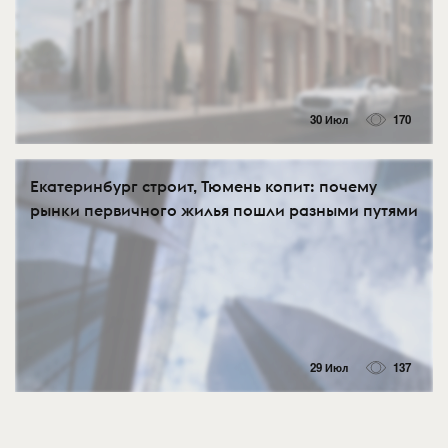
30 Июл
170
Екатеринбург строит, Тюмень копит: почему
рынки первичного жилья пошли разными путями
29 Июл
137