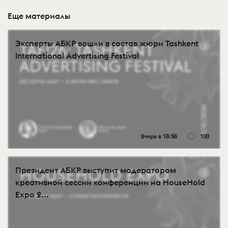
Еще материалы
Эксперты АБКР вошли в состав жюри Tashkent
International Advertising Festival
Вчера в 18:56
100
Президент АБКР выступит модератором
креативной сессии конференции на HouseHold
Expo 2...