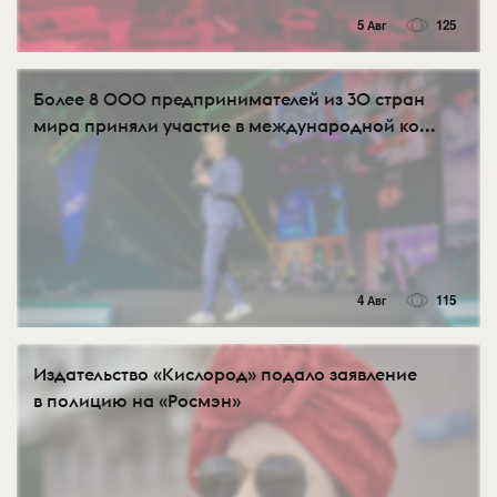
5 Авг
125
Более 8 000 предпринимателей из 30 стран
мира приняли участие в международной ко...
4 Авг
115
Издательство «Кислород» подало заявление
в полицию на «Росмэн»