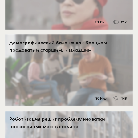
31 Июл
217
Демографический баланс: как брендам
продавать и старшим, и младшим
30 Июл
148
Роботизация решит проблему нехватки
парковочных мест в столице