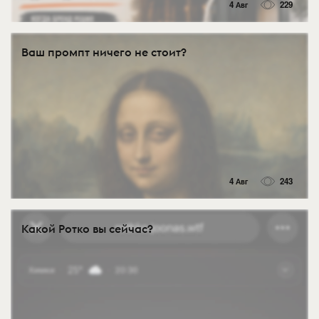
4 Авг
229
Ваш промпт ничего не стоит?
4 Авг
243
Какой Ротко вы сейчас?