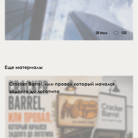
29 Июл
132
Еще материалы
Cracker Barrel, или провал который начался
задолго до логотипа