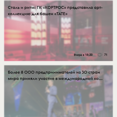
Сталь и ритм: ГК «КОРТРОС» представила арт-
коллекцию для башен «TATE»
Вчера в 14:20
71
Более 8 000 предпринимателей из 30 стран
мира приняли участие в международной ко...