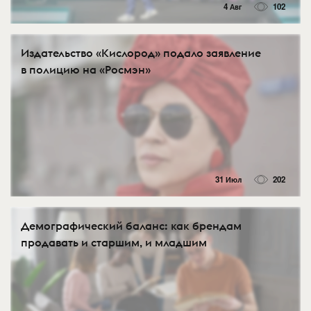
4 Авг
102
Издательство «Кислород» подало заявление
в полицию на «Росмэн»
31 Июл
202
Демографический баланс: как брендам
продавать и старшим, и младшим