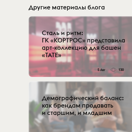
Другие материалы блога
Сталь и ритм:
ГК «КОРТРОС» представила
арт-коллекцию для башен
«TATE»
5 Авг
130
Демографический баланс:
как брендам продавать
и старшим, и младшим