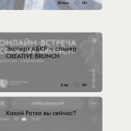
29 Июл
141
Эксперт АБКР — спикер
CREATIVE BRUNCH
6 Авг
351
Какой Ротко вы сейчас?