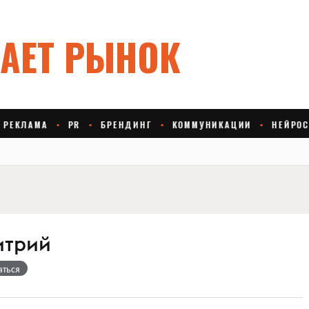
итрий
аться