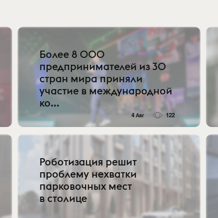
Более 8 000
предпринимателей из 30
стран мира приняли
участие в международной
ко...
4 Авг
122
Роботизация решит
проблему нехватки
парковочных мест
в столице