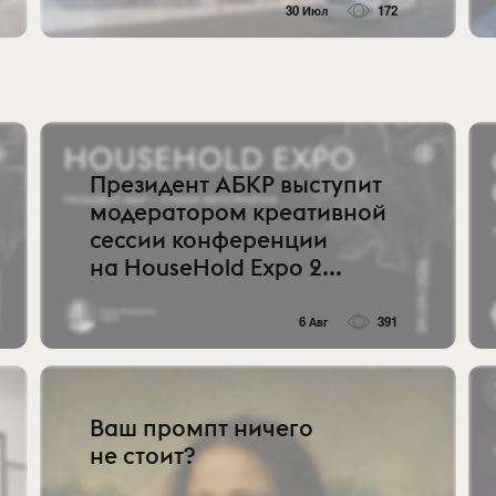
30 Июл
172
Президент АБКР выступит
модератором креативной
сессии конференции
на HouseHold Expo 2...
6 Авг
391
Ваш промпт ничего
не стоит?