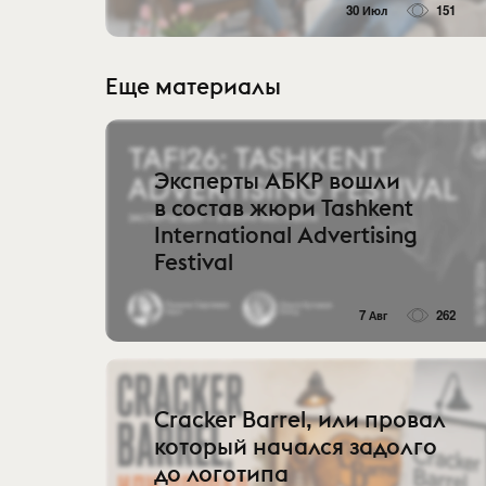
30 Июл
151
Еще материалы
Эксперты АБКР вошли
в состав жюри Tashkent
International Advertising
Festival
7 Авг
262
Cracker Barrel, или провал
который начался задолго
до логотипа