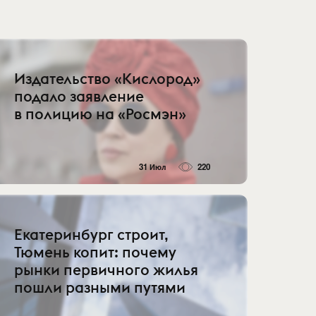
Издательство «Кислород»
подало заявление
в полицию на «Росмэн»
31 Июл
220
Екатеринбург строит,
Тюмень копит: почему
рынки первичного жилья
пошли разными путями