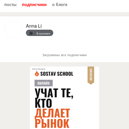
посты
подписчики
о блоге
Anna Li
В коллеги
Загружены все подписчики
РЕКЛАМА