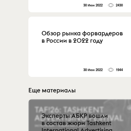
30 Июн 2022
2430
Обзор рынка форвардеров
в России в 2022 году
30 Июн 2022
1944
Еще материалы
Эксперты АБКР вошли
в состав жюри Tashkent
International Advertising