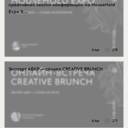
креативной сессии конференции на HouseHold
Expo 2...
6 Авг
279
Эксперт АБКР — спикер CREATIVE BRUNCH
6 Авг
271