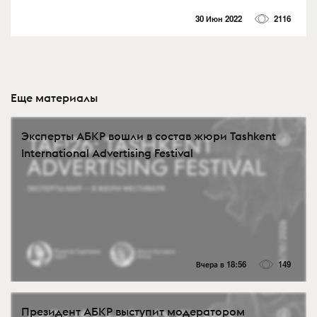
30 Июн 2022
2116
Еще материалы
Эксперты АБКР вошли в состав жюри Tashkent
International Advertising Festival
Вчера в 18:56
149
Президент АБКР выступит модератором