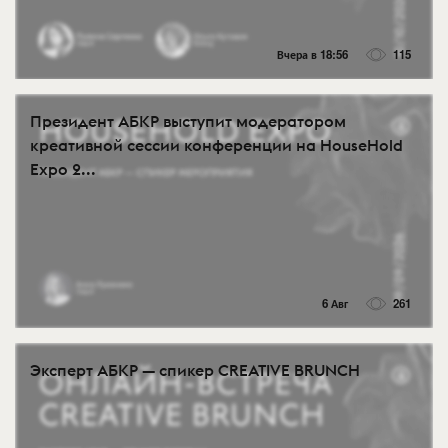
Вчера в 18:56
115
Президент АБКР выступит модератором
креативной сессии конференции на HouseHold
Expo 2...
6 Авг
261
Эксперт АБКР — спикер CREATIVE BRUNCH