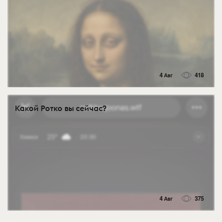
4 Авг
418
Какой Ротко вы сейчас?
4 Авг
375