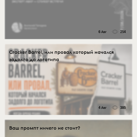
6 Авг
254
Cracker Barrel, или провал который начался
задолго до логотипа
4 Авг
385
Ваш промпт ничего не стоит?