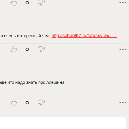
0
что очень интересный чел:
http://school97.ru/forum/view_…
0
 еще что надо знать про Алешина:
0