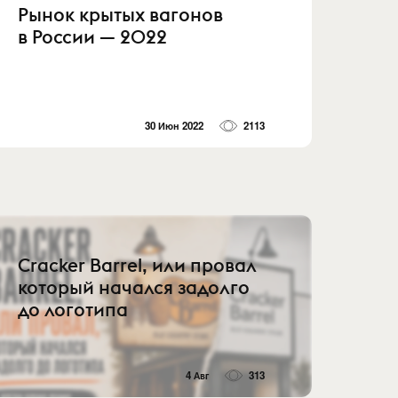
Рынок крытых вагонов
в России — 2022
30 Июн 2022
2113
Cracker Barrel, или провал
который начался задолго
до логотипа
4 Авг
313