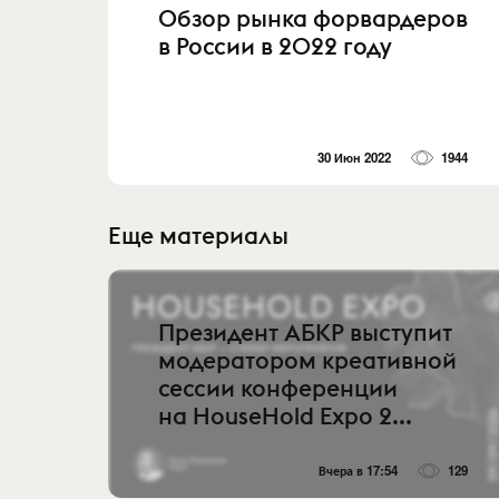
Обзор рынка форвардеров
в России в 2022 году
30 Июн 2022
1944
Еще материалы
Президент АБКР выступит
модератором креативной
сессии конференции
на HouseHold Expo 2...
Вчера в 17:54
129