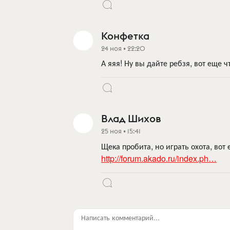
Конфетка
24 ноя • 22:20
А яяя! Ну вы дайте ребзя, вот еще 
Влад Шихов
25 ноя • 15:41
Щека пробита, но играть охота, вот
http://forum.akado.ru/index.ph…
Написать комментарий...