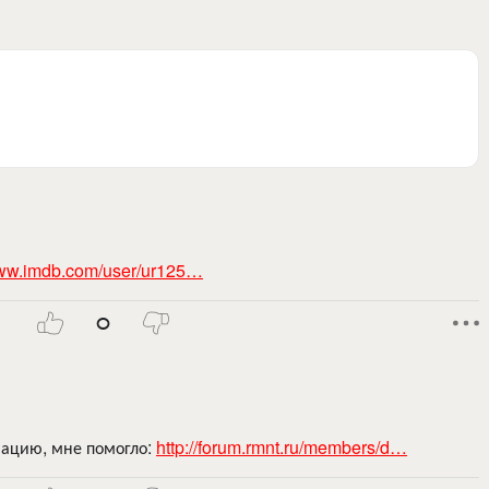
www.imdb.com/user/ur125…
0
мацию, мне помогло:
http://forum.rmnt.ru/members/d…