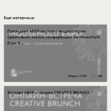
Еще материалы
Президент АБКР выступит модератором
креативной сессии конференции на HouseHold
Expo 2...
Вчера в 17:54
166
Эксперт АБКР — спикер CREATIVE BRUNCH