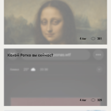
4 Авг
361
Какой Ротко вы сейчас?
4 Авг
329