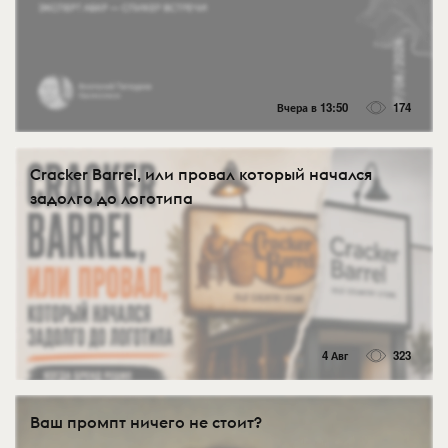
Вчера в 13:50
174
Cracker Barrel, или провал который начался
задолго до логотипа
4 Авг
323
Ваш промпт ничего не стоит?